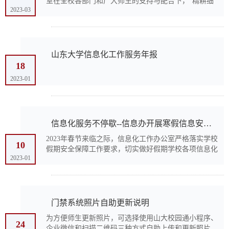
室在全校各部门和广大师生的支持与配合下，“精耕细
2023-03
作求实效，凝心聚力谋发展”，全力推进学校网络安全
和信息化工作打开新局面，再上新台阶。着重强化了顶
层设...
山东大学信息化工作服务年报
18
2023-01
信息化服务不停歇--信息办开展寒假信息安全专项检查
2023年春节来临之际，信息化工作办公室严格落实学校
10
假期安全保障工作要求，切实做好假期学校各项信息化
2023-01
安全保障工作。一、责任落实到岗，强化值班值守。信
息化工作办公室根据学校相关要求，结合工作实际，提
前部...
门禁系统照片自助更新说明
为方便师生更新照片，可选择使用山大校园通小程序、
24
企业微信和扫描二维码三种方式自助上传和更新照片，