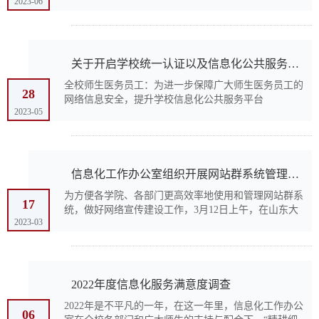
2023-06
午，在山东大学威海校区图西楼215教室举行。 本期
培训由威海校区网站群系统负责人岳鹏老师主持，西安
博达软...
关于开启学校统一认证以及信息化公共服务平台二次验证功能的通知
全校师生医务员工：为进一步保障广大师生医务员工的
28
网络信息安全，提升学校信息化公共服务平台
2023-05
（https://service.sdu.edu.cn/）以及学校统一认证账号安
全性，自2023年5月19日起，我校统一认证开启“账号安
全二次...
信息化工作办公室组织开展网站群系统管理培训
为方便各学院、各部门更高效率地使用和管理网站群系
17
统，做好网络宣传建设工作，3月12日上午，在山东大
2023-03
学中心校区邵逸夫科技馆第一会议室，信息办面向全校
教职医务员工组织网站群使用技巧第一期培训。本期培
训聚焦...
2022年度信息化服务满意度调查
2022年是不平凡的一年，在这一年里，信息化工作办公
06